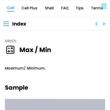
Cell
Cell Plus
Terms
Shell
Tips
FAQ
Sign Up for 
VIVIW
Cell
プロト
タイピ
ングツ
ール
VIVIW
Shell
図面作
成ツー
ル
News
お知ら
Index
せ
Comp
会社概
要
Conta
お問い
合わせ
Suppo
サポー
ト情報
Math
Max / Min
Maximum/ Minimum.
Sample