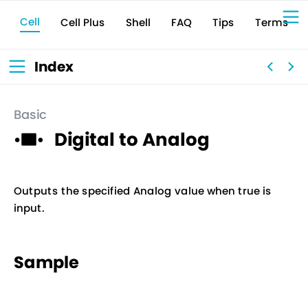
Cell
Cell Plus
Terms
Shell
Tips
FAQ
Sign Up for 
VIVIW
Cell
プロト
タイピ
ングツ
ール
VIVIW
Shell
図面作
成ツー
ル
News
お知ら
Index
せ
Comp
会社概
要
Conta
お問い
合わせ
Suppo
サポー
ト情報
Basic
Digital to Analog
Outputs the specified Analog value when true is
input.
Sample