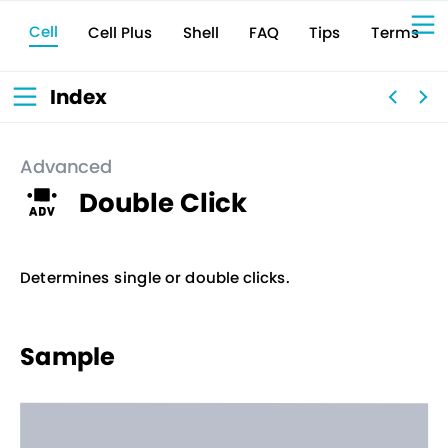
Cell
Cell Plus
Terms
Shell
Tips
FAQ
Sign Up for 
VIVIW
Cell
プロト
タイピ
ングツ
ール
VIVIW
Shell
図面作
成ツー
ル
News
お知ら
Index
せ
Comp
会社概
要
Conta
お問い
合わせ
Suppo
サポー
ト情報
Advanced
Double Click
Determines single or double clicks.
Sample