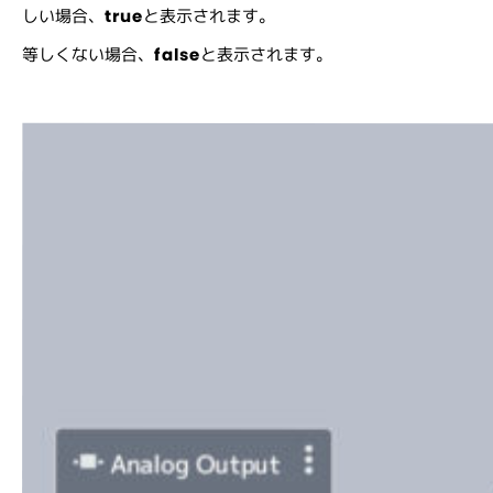
しい場合、
true
と表示されます。
等しくない場合、
false
と表示されます。