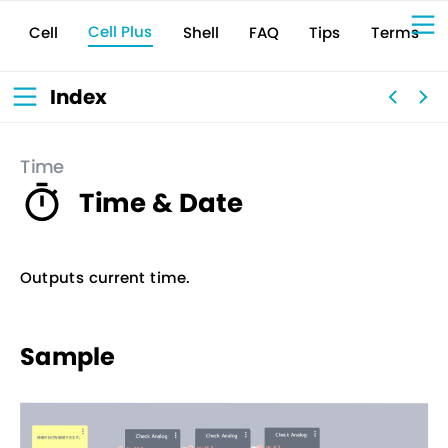
Cell Plus
Terms
Shell
Tips
FAQ
Cell
Sign Up for 
VIVIW
Cell
プロト
タイピ
ングツ
ール
VIVIW
Shell
図面作
成ツー
ル
News
お知ら
Index
せ
Comp
会社概
要
Conta
お問い
合わせ
Suppo
サポー
ト情報
Time
Time & Date
Outputs current time.
Sample