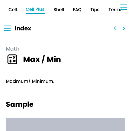
Cell Plus
Terms
Shell
Tips
FAQ
Cell
Sign Up for 
VIVIW
Cell
プロト
タイピ
ングツ
ール
VIVIW
Shell
図面作
成ツー
ル
News
お知ら
Index
せ
Comp
会社概
要
Conta
お問い
合わせ
Suppo
サポー
ト情報
Math
Max / Min
Maximum/ Minimum.
Sample