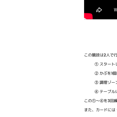
この競技は2人で
① スター
② かぶを1
③ 調理ゾ
④ テーブル
この①〜④を3回
また、カードには