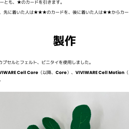
ヤーとも、★のカードを引きます。
は、先に着いた人は★★★のカードを、後に着いた人は★★からカー
製作
カプセルとフェルト、ビニタイを使用しました。
VIWARE Cell Core
（以降、
Core
）、
VIVIWARE Cell Motion
（
。