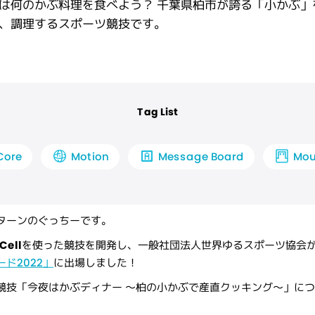
は何のかぶ料理を食べよう？ 千葉県柏市が誇る「小かぶ」
、調理するスポーツ競技です。
Tag List
Message Board
Mou
Motion
Core
ターンのぐっちーです。
Cell
を使った競技を開発し、一般社団法人世界ゆるスポーツ協会
ド2022」
に出場しました！
競技「今夜はかぶディナー 〜柏の小かぶで産直クッキング〜」に