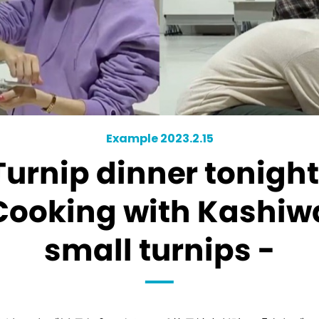
Example 2023.2.15
Turnip dinner tonight
Cooking with Kashiw
small turnips -