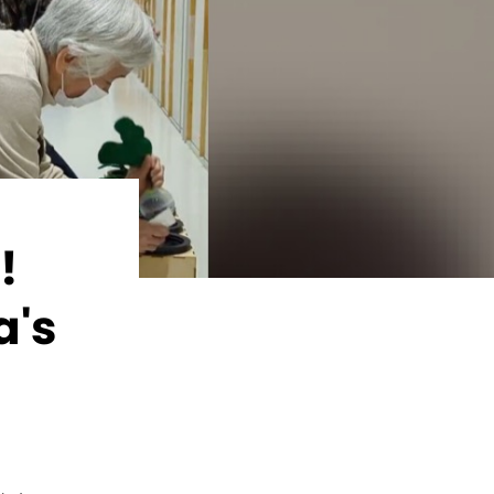
!
a's