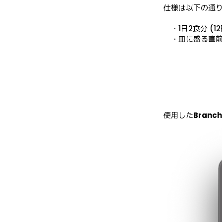
仕様は以下の通り
　・1日2食分 (
　・皿に盛る直
使用した
Branch