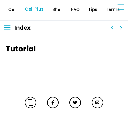
Cell Plus
Terms
Shell
Tips
FAQ
Cell
Sign Up for 
VIVIW
Cell
プロト
タイピ
ングツ
ール
VIVIW
Shell
図面作
成ツー
ル
News
お知ら
Index
せ
Comp
会社概
要
Conta
お問い
合わせ
Suppo
サポー
ト情報
Tutorial
content_copy