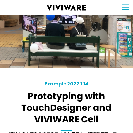
Sign Up for 
VIVIW
Cell
プロト
タイピ
ングツ
ール
VIVIW
Shell
図面作
成ツー
ル
News
お知ら
せ
Comp
会社概
要
Conta
お問い
合わせ
Suppo
サポー
ト情報
Example 2022.1.14
Prototyping with
TouchDesigner and
VIVIWARE Cell