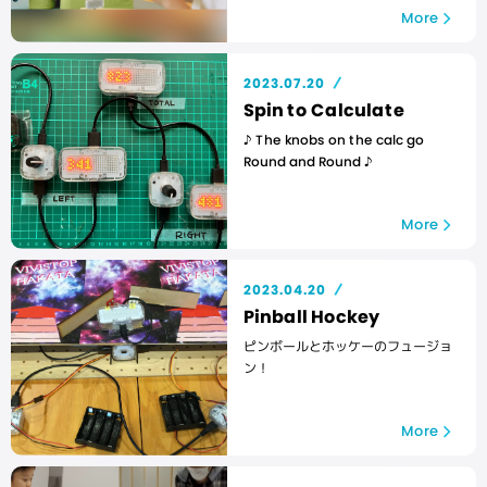
More
2023.07.20
Spin to Calculate
♪ The knobs on the calc go
Round and Round ♪
More
2023.04.20
Pinball Hockey
ピンボールとホッケーのフュージョ
ン！
More