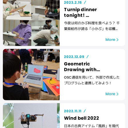
2023.2.15
Turnip dinner
tonight!
- Cooking with
今夜は何のかぶ料理を食べよう？ 千
Kashiwa's small
葉県柏市が誇る「小かぶ」を収穫
turnips -
し、調理するスポーツ競技です。
More
2022.12.09
Geometric
Drawing with
Processing
OSC通信を用いて、外部で作成した
プログラムと連携してみよう！
More
2022.11.11
Wind bell 2022
日本の古典アイテム「風鈴」を現代