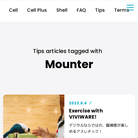
Cell Plus
Terms
Shell
Tips
FAQ
Cell
Sign Up for 
VIVIW
Cell
プロト
タイピ
ングツ
ール
VIVIW
Shell
図面作
成ツー
ル
News
お知ら
せ
Comp
会社概
要
Conta
お問い
合わせ
Suppo
サポー
ト情報
Tips articles tagged with
Mounter
2023.8.4
Exercise with
VIVIWARE!
デジタルならではの、臨場感が楽し
めるアスレチック！