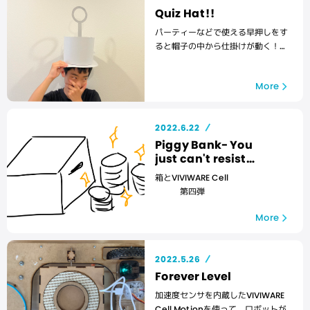
Quiz Hat!!
パーティーなどで使える早押しをす
ると帽子の中から仕掛けが動く！そ
んな装置を作ってみました。
More
2022.6.22
Piggy Bank- You
just can't resist
putting coins in!
箱とVIVIWARE Cell
第四弾
More
2022.5.26
Forever Level
加速度センサを内蔵したVIVIWARE
Cell Motionを使って、ロボットが