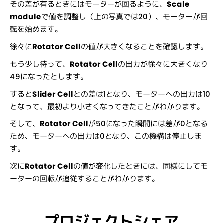
その差が有るときにはモーターが回るように、
Scale
module
で値を調整し（上の写真では20）、モーターが回
転を始めます。
徐々に
Rotator Cell
の値が大きくなることを確認します。
もう少し待って、
Rotator Cell
の出力が徐々に大きくなり
49になったとします。
すると
Slider Cell
との差は1となり、モーターへの出力は10
となって、最初より小さくなってきたことがわかります。
そして、
Rotator Cell
が50になった瞬間には差が0となる
ため、モーターへの出力は0となり、この機構は停止しま
す。
次に
Rotator Cell
の値が変化したときには、同様にしてモ
ーターの回転が追従することがわかります。
プロジェクトシェア