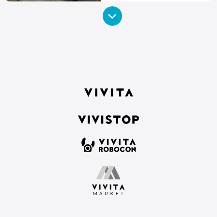
2023.5.12
Spooling
Elevator
A mechanism that can rotate
more than 0.5 revolutions using
More
VIVIWARE Cell Rotator and a
motor.
2023.04.20
Pinball Hockey
ピンボールとホッケーのフュージョ
ン！
More
2023.4.7
PET Bottle
Rabbit-Tank
ペットボトルだけで、超速いロボッ
トをつくってみました！
More