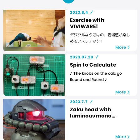
2023.8.4
Exercise with
VIVIWARE!
デジタルならではの、臨場感が楽し
めるアスレチック！
More
2023.07.20
Spin to Calculate
♪ The knobs on the calc go
Round and Round ♪
More
2023.7.7
Zaku head with
luminous mono
eye
More