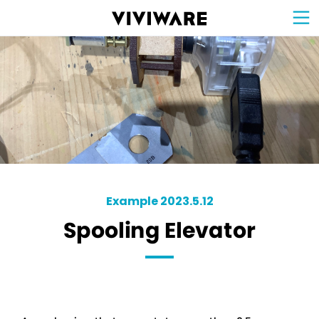
Sign Up for 
VIVIW
Cell
プロト
タイピ
ングツ
ール
VIVIW
Shell
図面作
成ツー
ル
News
お知ら
せ
Comp
会社概
要
Conta
お問い
合わせ
Suppo
サポー
ト情報
Example 2023.5.12
Spooling Elevator