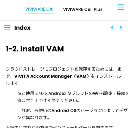
VIVIWARE Cell
VIVIWARE Cell Plus
Sign Up for 
VIVIW
Cell
プロト
タイピ
ングツ
ール
VIVIW
Shell
図面作
成ツー
ル
News
お知ら
Index
せ
Comp
会社概
要
Conta
お問い
合わせ
Suppo
サポー
ト情報
1-2. Install VAM
クラウドストレージにプロジェクトを保存するためには、ま
ず、
VIVITA Account Manager（VAM）
をインストール
します。
※ご使用になる Android タブレットのWi-Fi設定・接続
済ませた上ですすめてください。
なお、お使いのAndroid OSのバージョンによってデ
ンが異なります。
下記のいずれかの方法でインストールページを開きます。