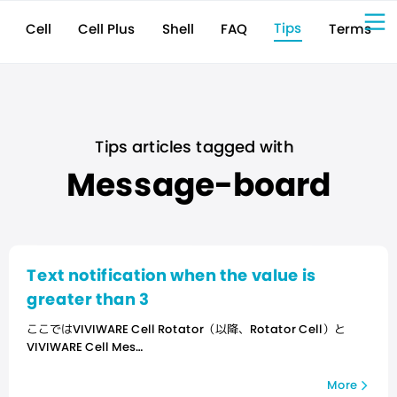
Tips
Cell Plus
Terms
Shell
FAQ
Cell
Sign Up for 
VIVIW
Cell
プロト
タイピ
ングツ
ール
VIVIW
Shell
図面作
成ツー
ル
News
お知ら
せ
Comp
会社概
要
Conta
お問い
合わせ
Suppo
サポー
ト情報
Tips articles tagged with
Message-board
Text notification when the value is
greater than 3
ここではVIVIWARE Cell Rotator（以降、Rotator Cell）と
VIVIWARE Cell Mes…
More