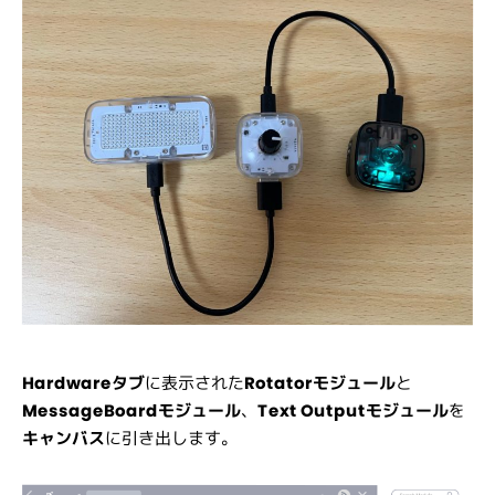
Hardwareタブ
に表示された
Rotatorモジュール
と
MessageBoardモジュール
、
Text Outputモジュール
を
キャンバス
に引き出します。