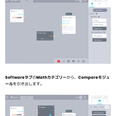
Softwareタブ
の
Mathカテゴリー
から、
Compareモジュ
ール
を
引き出します。