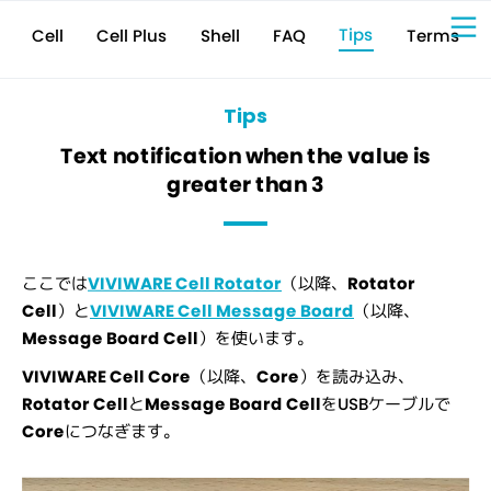
Tips
Cell Plus
Terms
Shell
FAQ
Cell
Sign Up for 
VIVIW
Cell
プロト
タイピ
ングツ
ール
VIVIW
Shell
図面作
成ツー
ル
News
お知ら
せ
Comp
会社概
要
Tips
Conta
お問い
合わせ
Suppo
サポー
ト情報
Text notification when the value is
greater than 3
ここでは
VIVIWARE Cell Rotator
（以降、
Rotator
Cell
）と
VIVIWARE Cell Message Board
（以降、
Message Board Cell
）を使います。
VIVIWARE Cell Core
（以降、
Core
）を読み込み、
Rotator Cell
と
Message Board Cell
をUSBケーブルで
Core
につなぎます。