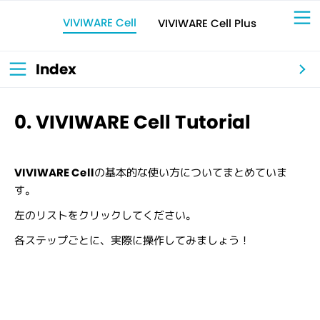
VIVIWARE Cell
VIVIWARE Cell Plus
Sign Up for 
VIVIW
Cell
プロト
タイピ
ングツ
ール
VIVIW
Shell
図面作
成ツー
ル
News
お知ら
Index
せ
Comp
会社概
要
Conta
お問い
合わせ
Suppo
サポー
ト情報
0. VIVIWARE Cell Tutorial
VIVIWARE Cell
の基本的な使い方についてまとめていま
す。
左のリストをクリックしてください。
各ステップごとに、実際に操作してみましょう！