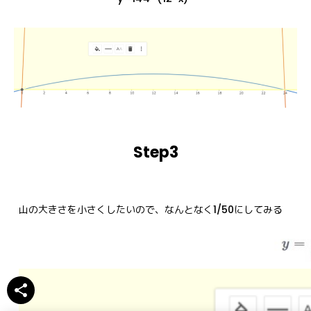
Step3
share