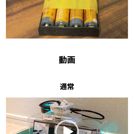
動画
通常
動
画
プ
レ
ー