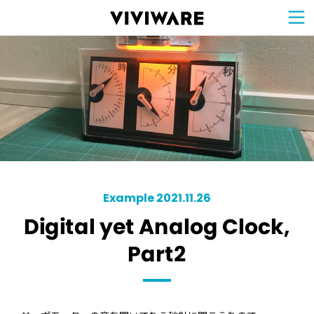
Sign Up for 
VIVIW
Cell
プロト
タイピ
ングツ
ール
VIVIW
Shell
図面作
成ツー
ル
News
お知ら
せ
Comp
会社概
要
Conta
お問い
合わせ
Suppo
サポー
ト情報
Example 2021.11.26
Digital yet Analog Clock,
Part2