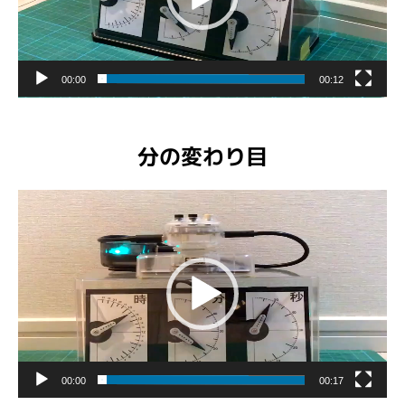
ヤ
ー
00:00
00:12
分の変わり目
動
画
プ
レ
ー
ヤ
ー
00:00
00:17