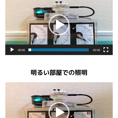
画
プ
レ
ー
ヤ
ー
00:00
00:06
明るい部屋での照明
動
画
プ
レ
ー
ヤ