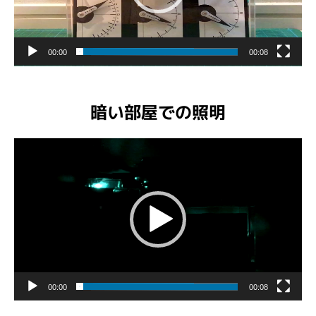
ー
00:00
00:08
暗い部屋での照明
動
画
プ
レ
ー
ヤ
ー
00:00
00:08