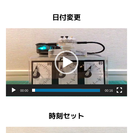
日付変更
動
画
プ
レ
ー
ヤ
ー
00:00
00:16
時刻セット
動