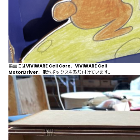
裏面には
VIVIWARE Cell Core
、
VIVIWARE Cell 
MotorDriver