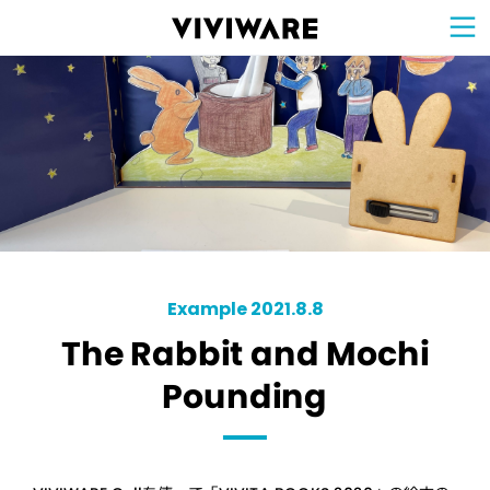
Sign Up for 
VIVIW
Cell
プロト
タイピ
ングツ
ール
VIVIW
Shell
図面作
成ツー
ル
News
お知ら
せ
Comp
会社概
要
Conta
お問い
合わせ
Suppo
サポー
ト情報
Example 2021.8.8
The Rabbit and Mochi
Pounding