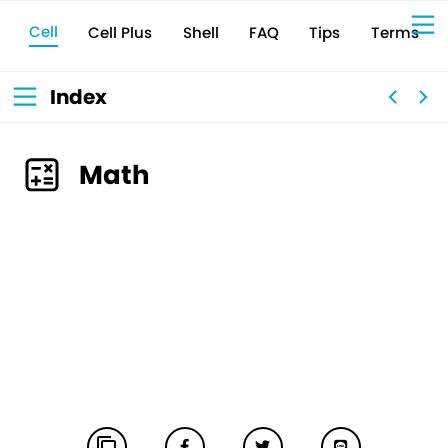
Cell
Cell Plus
Terms
Shell
Tips
FAQ
Sign Up for 
VIVIW
Cell
プロト
タイピ
ングツ
ール
VIVIW
Shell
図面作
成ツー
ル
News
お知ら
Index
せ
Comp
会社概
要
Conta
お問い
合わせ
Suppo
サポー
ト情報
Math
content_copy