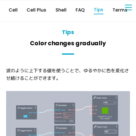
Tips
Cell Plus
Terms
Shell
FAQ
Cell
Sign Up for 
VIVIW
Cell
プロト
タイピ
ングツ
ール
VIVIW
Shell
図面作
成ツー
ル
News
お知ら
せ
Comp
会社概
要
Tips
Conta
お問い
合わせ
Suppo
サポー
ト情報
Color changes gradually
波のように上下する値を使うことで、ゆるやかに色を変化さ
せ続けることができます。