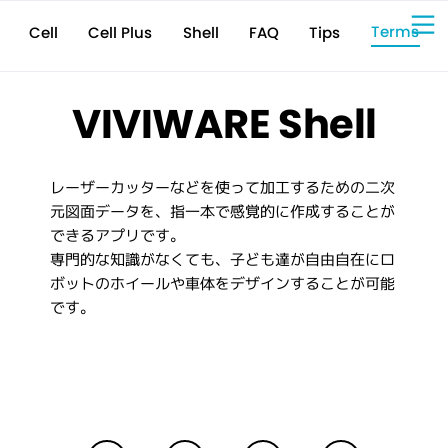
Terms
Cell Plus
Shell
Tips
FAQ
Cell
Sign Up for 
VIVIW
Cell
プロト
タイピ
ングツ
ール
VIVIW
Shell
図面作
成ツー
ル
News
お知ら
せ
Comp
会社概
要
Conta
VIVIWARE Shell
お問い
合わせ
Suppo
サポー
ト情報
レーザーカッターなどを使って加工するための二次
元図面データを、指一本で感覚的に作成することが
できるアプリです。
専門的な知識がなくても、子ども達が自由自在にロ
ボットのホイールや車体をデザインすることが可能
です。