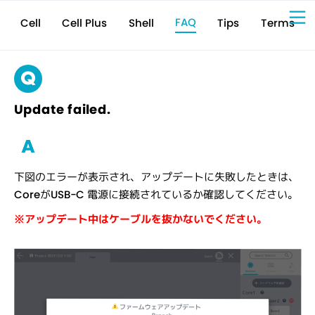
FAQ
Cell Plus
Terms
Shell
Tips
Cell
Sign Up for 
VIVIW
Cell
プロト
タイピ
ングツ
ール
VIVIW
Shell
図面作
成ツー
ル
News
お知ら
せ
Comp
会社概
要
Conta
お問い
合わせ
Suppo
サポー
ト情報
Update failed.
下図のエラーが表示され、アップデートに失敗したときは、
CoreがUSB-C 電源に接続されているか確認してください。
※アップデート中はケーブルを抜かないでください。