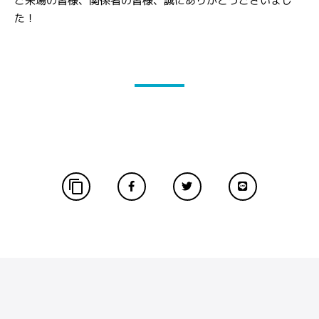
ご来場の皆様、関係者の皆様、誠にありがとうございまし
た！
content_copy