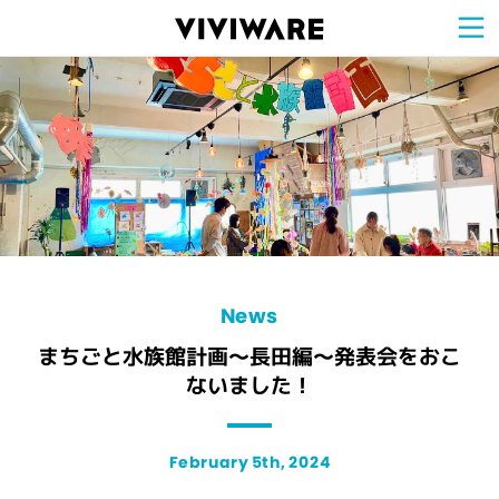
Sign Up for 
VIVIW
Cell
プロト
タイピ
ングツ
ール
VIVIW
Shell
図面作
成ツー
ル
News
お知ら
せ
Comp
会社概
要
Conta
お問い
合わせ
Suppo
サポー
ト情報
News
まちごと水族館計画〜長田編〜発表会をおこ
ないました！
February 5th, 2024