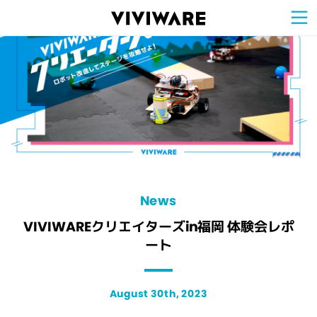
Sign Up for 
VIVIW
Cell
プロト
タイピ
ングツ
ール
VIVIW
Shell
図面作
成ツー
ル
News
お知ら
せ
Comp
会社概
要
Conta
お問い
合わせ
Suppo
サポー
ト情報
News
VIVIWAREクリエイターズin福岡 体験会レポ
ート
August 30th, 2023