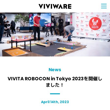
Sign Up for 
VIVIW
Cell
プロト
タイピ
ングツ
ール
VIVIW
Shell
図面作
成ツー
ル
News
お知ら
せ
Comp
会社概
要
Conta
お問い
合わせ
Suppo
サポー
ト情報
News
VIVITA ROBOCON in Tokyo 2023を開催し
ました！
April 14th, 2023