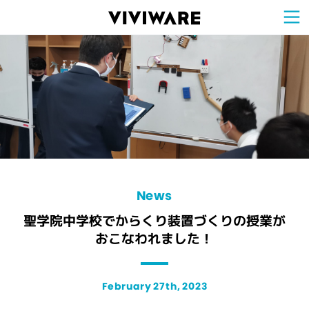
Sign Up for 
VIVIW
Cell
プロト
タイピ
ングツ
ール
VIVIW
Shell
図面作
成ツー
ル
News
お知ら
せ
Comp
会社概
要
Conta
お問い
合わせ
Suppo
サポー
ト情報
News
聖学院中学校でからくり装置づくりの授業が
おこなわれました！
February 27th, 2023