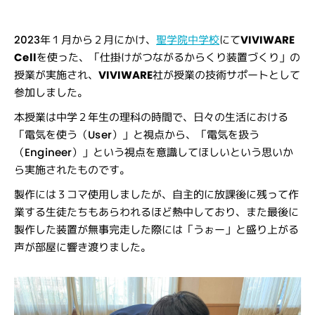
2023年１月から２月にかけ、
聖学院中学校
にて
VIVIWARE
Cell
を使った、「仕掛けがつながるからくり装置づくり」の
授業が実施され、
VIVIWARE
社が授業の技術サポートとして
参加しました。
本授業は中学２年生の理科の時間で、日々の生活における
「電気を使う（User）」と視点から、「電気を扱う
（Engineer）」という視点を意識してほしいという思いか
ら実施されたものです。
製作には３コマ使用しましたが、自主的に放課後に残って作
業する生徒たちもあらわれるほど熱中しており、また最後に
製作した装置が無事完走した際には「うぉー」と盛り上がる
声が部屋に響き渡りました。