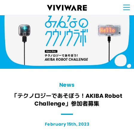
Sign Up for 
VIVIW
Cell
プロト
タイピ
ングツ
ール
VIVIW
Shell
図面作
成ツー
ル
News
お知ら
せ
Comp
会社概
要
Conta
お問い
合わせ
Suppo
サポー
ト情報
News
「テクノロジーであそぼう！AKIBA Robot
Challenge」参加者募集
February 15th, 2023