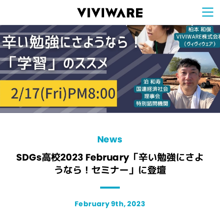
Sign Up for 
VIVIW
Cell
プロト
タイピ
ングツ
ール
VIVIW
Shell
図面作
成ツー
ル
News
お知ら
せ
Comp
会社概
要
Conta
お問い
合わせ
Suppo
サポー
ト情報
News
SDGs高校2023 February「辛い勉強にさよ
うなら！セミナー」に登壇
February 9th, 2023