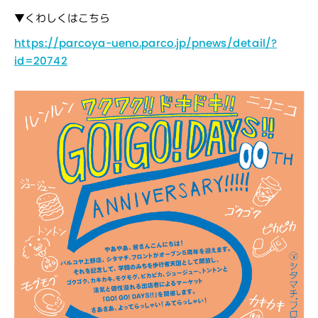
▼くわしくはこちら
https://parcoya-ueno.parco.jp/pnews/detail/?
id=20742