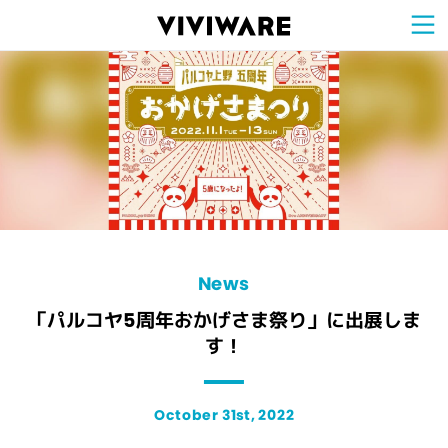
Sign Up for 
VIVIW
Cell
プロト
タイピ
ングツ
ール
VIVIW
Shell
図面作
成ツー
ル
News
お知ら
せ
Comp
会社概
要
Conta
お問い
合わせ
Suppo
サポー
ト情報
News
「パルコヤ5周年おかげさま祭り」に出展しま
す！
October 31st, 2022