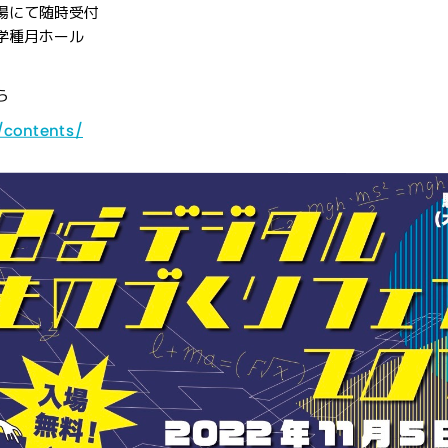
にて随時受付
学種月ホール
ら
/contents/