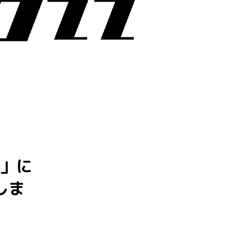
ス」に
しま