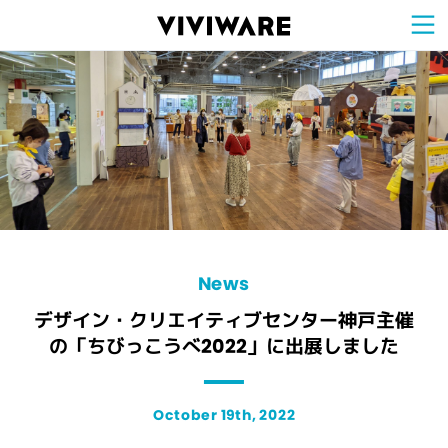
Sign Up for 
VIVIW
Cell
プロト
タイピ
ングツ
ール
VIVIW
Shell
図面作
成ツー
ル
News
お知ら
せ
Comp
会社概
要
Conta
お問い
合わせ
Suppo
サポー
ト情報
News
デザイン・クリエイティブセンター神戸主催
の「ちびっこうべ2022」に出展しました
October 19th, 2022