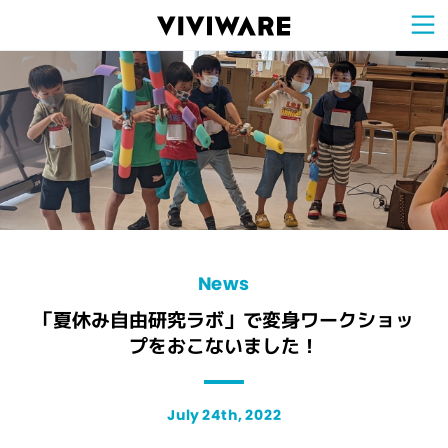
Sign Up for 
VIVIW
Cell
プロト
タイピ
ングツ
ール
VIVIW
Shell
図面作
成ツー
ル
News
お知ら
せ
Comp
会社概
要
Conta
お問い
合わせ
Suppo
サポー
ト情報
News
「夏休み自由研究ラボ」で変身ワークショッ
プをおこないました！
July 24th, 2022