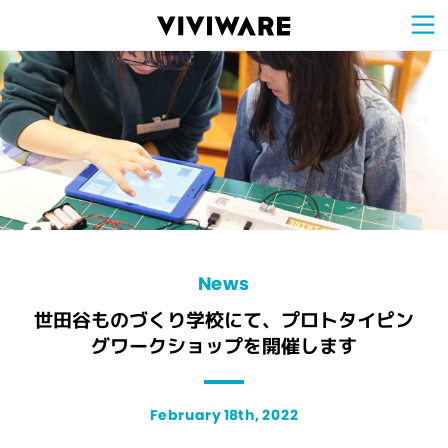
Sign Up for 
VIVIW
Cell
プロト
タイピ
ングツ
ール
VIVIW
Shell
図面作
成ツー
ル
News
お知ら
せ
Comp
会社概
要
Conta
お問い
合わせ
Suppo
サポー
ト情報
News
世田谷ものづくり学校にて、プロトタイピン
グワークショップを開催します
February 18th, 2022