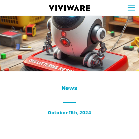
Sign Up for 
VIVIW
Cell
プロト
タイピ
ングツ
ール
VIVIW
Shell
図面作
成ツー
ル
News
お知ら
せ
Comp
会社概
要
Conta
お問い
合わせ
Suppo
サポー
ト情報
News
October 11th, 2024