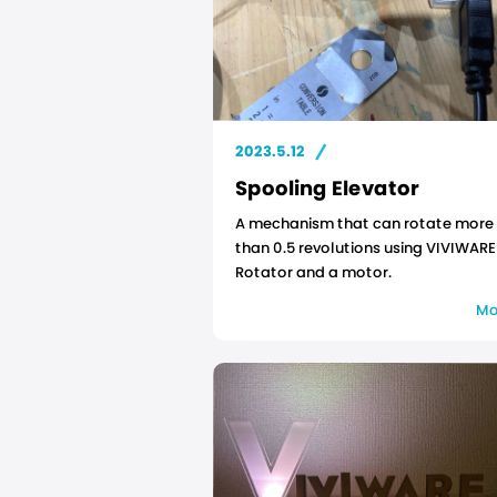
2023.5.12
Spooling Elevator
A mechanism that can rotate more
than 0.5 revolutions using VIVIWARE
Rotator and a motor.
Mo