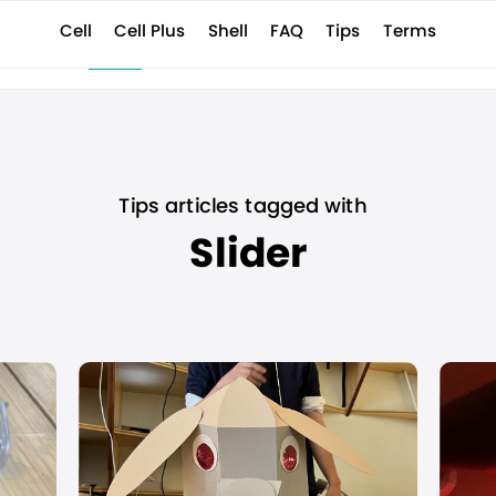
News
Cell Plus
Terms
Shell
Tips
FAQ
Cell
E Shell
Company
Support
Contact
お知らせ
サポート情報
成ツール
お問い合わせ
会社概要
Tips articles tagged with
Slider