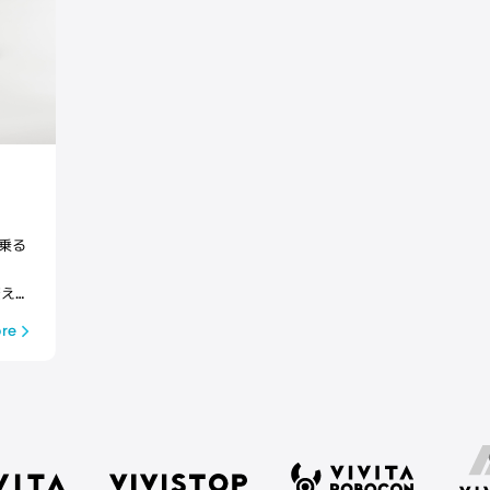
乗る
を変えら
re