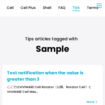
Tips
Cell Plus
Terms
Shell
FAQ
Cell
Sign Up for 
VIVIW
Cell
プロト
タイピ
ングツ
ール
VIVIW
Shell
図面作
成ツー
ル
News
お知ら
せ
Comp
会社概
要
Conta
お問い
合わせ
Suppo
サポー
ト情報
Tips articles tagged with
Sample
Text notification when the value is
greater than 3
ここではVIVIWARE Cell Rotator（以降、Rotator Cell）と
VIVIWARE Cell Mes…
More