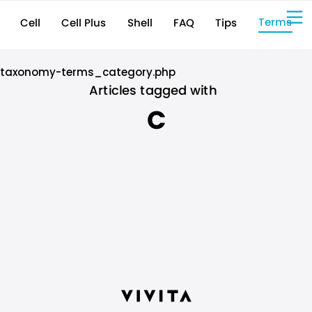
Terms
Cell Plus
Shell
Tips
FAQ
Cell
Sign Up for 
VIVIW
Cell
プロト
タイピ
ングツ
ール
VIVIW
Shell
図面作
成ツー
ル
News
お知ら
せ
Comp
会社概
要
taxonomy-terms_category.php
Conta
お問い
合わせ
Suppo
サポー
ト情報
Articles tagged with
C