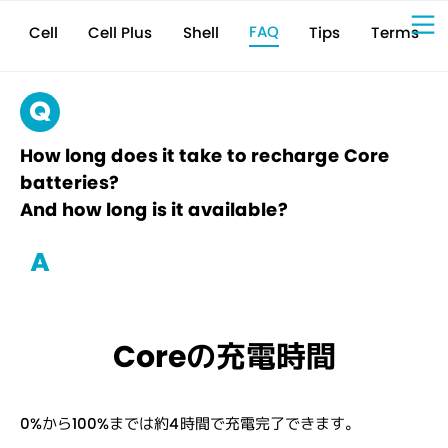
FAQ
Cell Plus
Terms
Shell
Tips
Cell
Sign Up for 
VIVIW
Cell
プロト
タイピ
ングツ
ール
VIVIW
Shell
図面作
成ツー
ル
News
お知ら
せ
Comp
会社概
要
Conta
お問い
合わせ
Suppo
サポー
ト情報
How long does it take to recharge Core
batteries?
And how long is it available?
Coreの充電時間
0%から100%までは約4時間で充電完了できます。