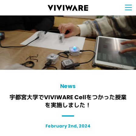
Sign Up for 
VIVIW
Cell
プロト
タイピ
ングツ
ール
VIVIW
Shell
図面作
成ツー
ル
News
お知ら
せ
Comp
会社概
要
Conta
お問い
合わせ
Suppo
サポー
ト情報
News
宇都宮大学でVIVIWARE Cellをつかった授業
を実施しました！
February 2nd, 2024