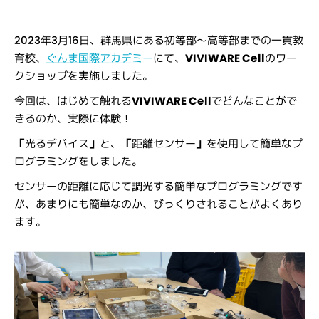
2023年3月16日、群馬県にある初等部～高等部までの一貫教
育校、
ぐんま国際アカデミー
にて、
VIVIWARE Cell
のワー
クショップを実施しました。
今回は、はじめて触れる
VIVIWARE Cell
でどんなことがで
きるのか、実際に体験！
「
光るデバイス
」
と、
「
距離センサー
」
を使用して簡単なプ
ログラミングをしました。
センサーの距離に応じて調光する簡単なプログラミングです
が、あまりにも簡単なのか、びっくりされることがよくあり
ます。