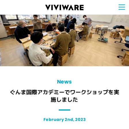
Sign Up for 
VIVIW
Cell
プロト
タイピ
ングツ
ール
VIVIW
Shell
図面作
成ツー
ル
News
お知ら
せ
Comp
会社概
要
Conta
お問い
合わせ
Suppo
サポー
ト情報
News
ぐんま国際アカデミーでワークショップを実
施しました
February 2nd, 2023