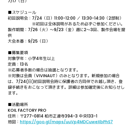
7/17（日）
■スケジュール
初回説明会：7/24（日）11:00-12:00 ／ 13:30-14:30（2部制）
　　　　　　※初回は全体説明があるため必ずご参加ください。
製作期間：7/26（火）〜9/23（金）週に2〜3回、製作会場を提
供
大会本番：9/25（日）
■募集要項
対象学年：小学4年生以上
定員：13名
※応募者多数の場合は抽選となります。
※対象は会員（VIVINAUT）のみとなります。新規参加の場合
は、7/24(日)初回説明会時に保護者の方同伴でお越し頂き、登
録手続きをおこなって頂きます。詳細は参加確定後にお知らせし
ます。
■活動場所
KOIL FACTORY PRO
住所：〒277-0814 柏市正連寺394-3 中央133-1
地図：
https://goo.gl/maps/uuVp4MDCuweXbPhS7