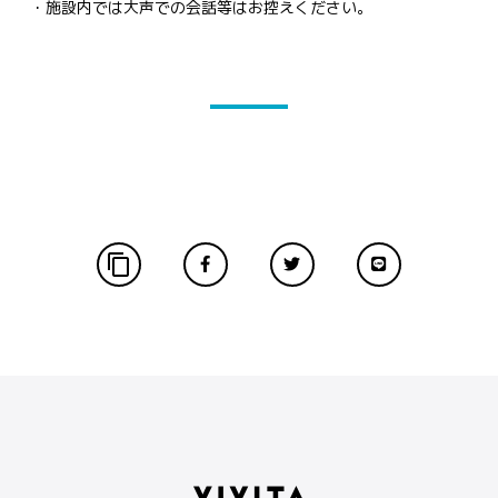
・施設内では大声での会話等はお控えください。
content_copy