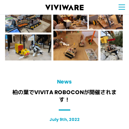
Sign Up for 
VIVIW
Cell
プロト
タイピ
ングツ
ール
VIVIW
Shell
図面作
成ツー
ル
News
お知ら
せ
Comp
会社概
要
Conta
お問い
合わせ
Suppo
サポー
ト情報
News
柏の葉でVIVITA ROBOCONが開催されま
す！
July 9th, 2022