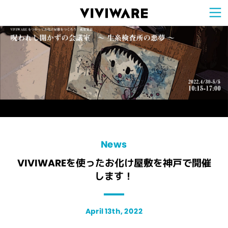
Sign Up for 
VIVIW
Cell
プロト
タイピ
ングツ
ール
VIVIW
Shell
図面作
成ツー
ル
News
お知ら
せ
Comp
会社概
要
Conta
お問い
合わせ
Suppo
サポー
ト情報
News
VIVIWAREを使ったお化け屋敷を神戸で開催
します！
April 13th, 2022